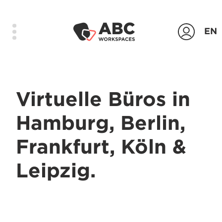
EN
Produkte
Virtuelle Büros in
Standorte
Hamburg, Berlin,
Das Unternehmen
Frankfurt, Köln &
Kontakt
Login
Leipzig.
Anfrage senden