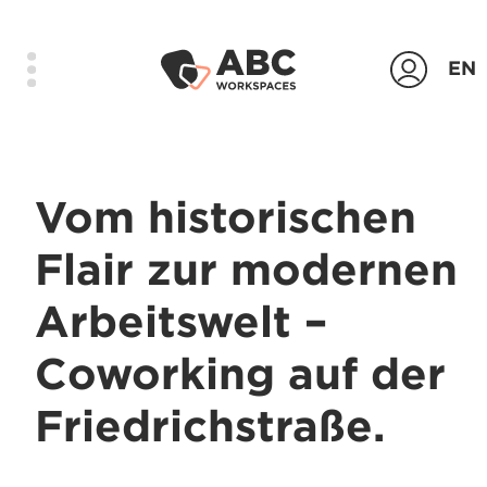
EN
Produkte
Vom historischen
Standorte
Flair zur modernen
Das Unternehmen
Arbeitswelt –
Kontakt
Login
Coworking auf der
Anfrage senden
Friedrichstraße.