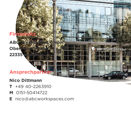
Firmensitz
ABC Workspaces GmbH
Obenhauptstraße 7
22335 Hamburg
Ansprechpartner
Nico Dittmann
T
+49 40-2263910
M
0151-50414722
E
nico@abcworkspaces.com